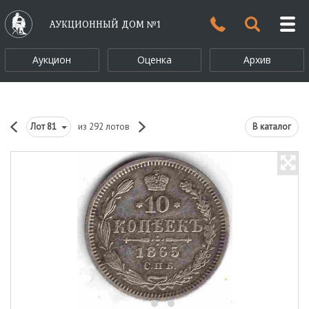
АУКЦИОННЫЙ ДОМ №1
Аукцион
Оценка
Архив
Лот
81
из 292 лотов
В каталог