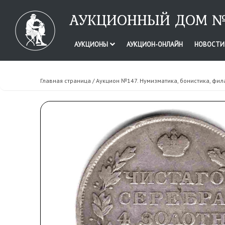
АУКЦИОННЫЙ ДОМ №
АУКЦИОНЫ
АУКЦИОН-ОНЛАЙН
НОВОСТ
Главная страница
/
Аукцион №147. Нумизматика, бонистика, фил