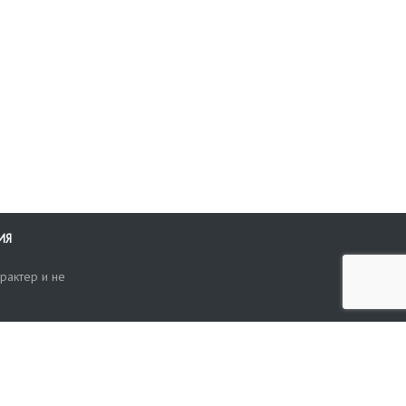
ИЯ
рактер и не
ти
опросы, жалобы или пожелания по работе аукциона вы можете
Поиск по сайту
ть нам через форму обратной связи: