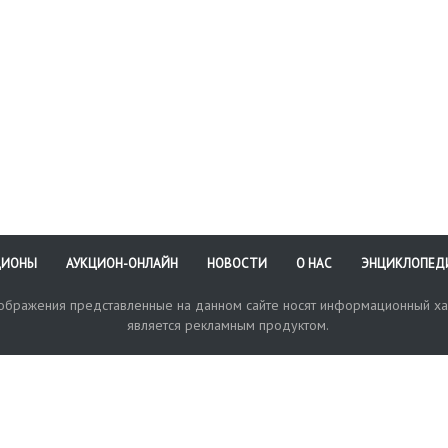
а легенды. Гурт узор.
аключением ЦИКЦ о
линности.
ЦИОНЫ
АУКЦИОН-ОНЛАЙН
НОВОСТИ
О НАС
ЭНЦИКЛОПЕД
зображения представленные на данном сайте носят информационный ха
является рекламным продуктом.
кая поддержка
Оплата и доставка
Политика конфиденциальнос
Любые в
отправи
© 2017-2026. Аукционный Дом №1