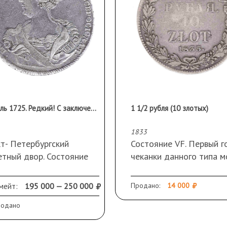
1 рубль 1725. Редкий! С заключением ЦИКЦ.
1 1/2 рубля (10 злотых)
1833
т- Петербургский
Состояние VF. Первый г
етный двор. Состояние
чеканки данного типа м
НГ. Серебро 868 вес 31,1
ая. Розетка в начале и
Тираж 127 000. 2 рубля
мейт:
195 000 — 250 000
Продано:
14 000
е легенды, СПБ на
Петрову
родано
тной стороне,
листники разделяют