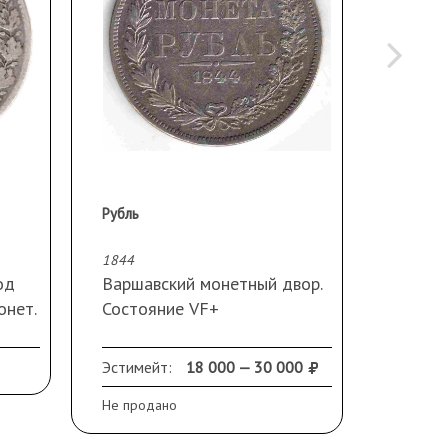
Рубль
Рубль
1844
1844
од
Варшавский монетный двор.
СПБ К
онет.
Состояние VF+
Тираж 
 гр.
Монета из старой
Монета
 по
коллекции, приобретена в
коллек
Эстимейт:
18 000 — 30 000
Эстиме
магазине «Нумизмат» в
магази
Не продано
Не прод
Москве.
Москв