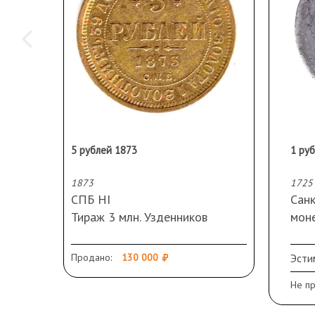
5 рублей 1873
1873
1725
СПБ НI
Cанк
Тираж 3 млн. Узденников
мон
редкость «точка»
VF+.
Редк
Продано:
130 000
Эсти
Состояние AU
конц
Не п
обра
три