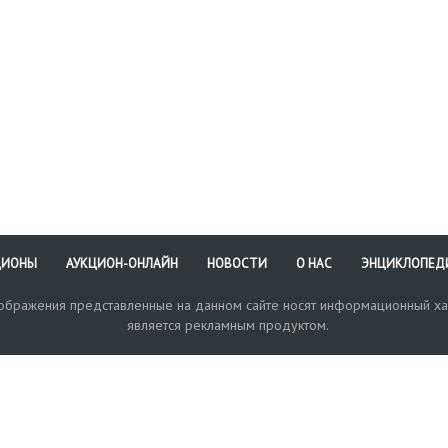
ЦИОНЫ
АУКЦИОН-ОНЛАЙН
НОВОСТИ
О НАС
ЭНЦИКЛОПЕД
зображения представленные на данном сайте носят информационный ха
является рекламным продуктом.
кая поддержка
Оплата и доставка
Политика конфиденциальнос
Любые в
отправи
© 2017-2026. Аукционный Дом №1