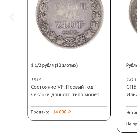
1 1/2 рубля (10 злотых)
Рубл
1833
1813
Состояние VF. Первый год
СПБ 
чеканки данного типа монет.
Ильи
НГ. Серебро 868 вес 31,1 гр.
руб.
Тираж 127 000. 2 рубля по
Сос
Продано:
14 000
Эсти
Петрову
Не п