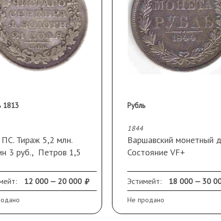
ь 1813
Рубль
1844
ПС. Тираж 5,2 млн.
Варшавский монетный д
н 3 руб., Петров 1,5
Состояние VF+
, Биткин R.
Монета из старой
тояние VF
коллекции, приобретена
мейт:
12 000 — 20 000
Эстимейт:
18 000 — 30 0
магазине «Нумизмат» в
родано
Не продано
Москве.