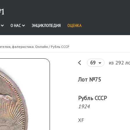
1
И
О НАС
ЭНЦИКЛОПЕДИЯ
ОЦЕНКА
ателия, фалеристика. Онлайн
/ Рубль СССР
из 292 л
69
Лот №75
Рубль СССР
1924
XF