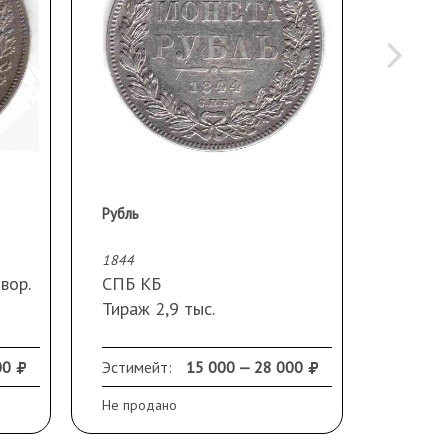
Рубль
Рубль
1844
1844
вор.
СПБ КБ
СПБ К
Тираж 2,9 тыс.
Состоя
Монета из старой
 в
коллекции, приобретена в
00
Эстимейт:
15 000 — 28 000
Эстиме
магазине «Нумизмат» в
Не продано
Не прод
Москве