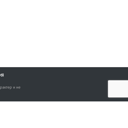
ИЯ
рактер и не
ти
опросы, жалобы или пожелания по работе аукциона вы можете
Поиск по сайту
ть нам через форму обратной связи: