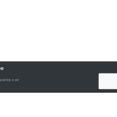
ИЯ
рактер и не
ти
опросы, жалобы или пожелания по работе аукциона вы можете
Поиск по сайту
ть нам через форму обратной связи: