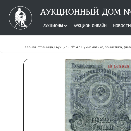
АУКЦИОННЫЙ ДОМ №
АУКЦИОНЫ
АУКЦИОН-ОНЛАЙН
НОВОСТ
Главная страница
/
Аукцион №147. Нумизматика, бонистика, фил