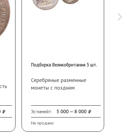
Подборка Великобритания 3 шт.
Серебряные разменные
Без сл
сть
монеты с поздним
Серебр
портретом королевы
Виктории.
Монета 3 пенса- последний
0
Эстимейт:
5 000 — 8 000
Эстиме
год чеканки.
Не продано
Не прод