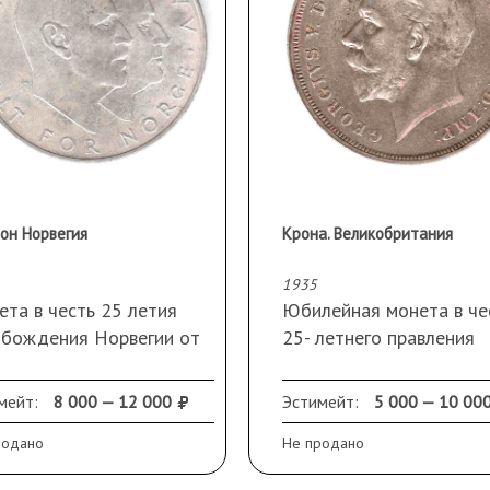
рон Норвегия
Крона. Великобритания
1935
та в честь 25 летия
Юбилейная монета в че
обождения Норвегии от
25- летнего правления
истской оккупации.
короля Георга V.
ж 1 203 700 шт.
Серебро 500.
мейт:
8 000 — 12 000
Эстимейт:
5 000 — 10 00
бро 875 проба. Вес
28 грамм.
родано
Не продано
ты 29 грамм.