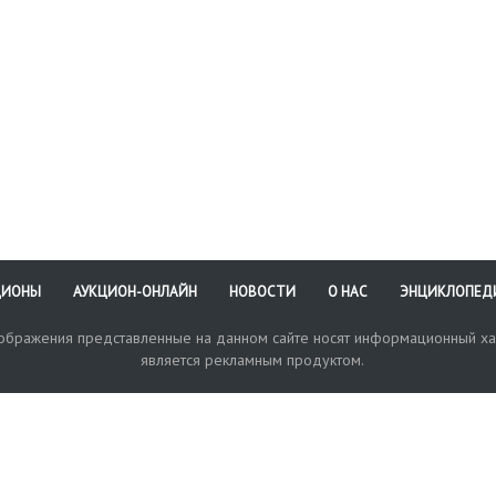
ЦИОНЫ
АУКЦИОН-ОНЛАЙН
НОВОСТИ
О НАС
ЭНЦИКЛОПЕД
зображения представленные на данном сайте носят информационный ха
является рекламным продуктом.
кая поддержка
Оплата и доставка
Политика конфиденциальнос
Любые в
отправи
© 2017-2026. Аукционный Дом №1