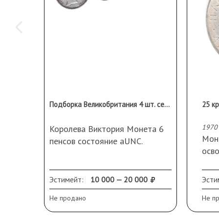
Подборка Великобритания 4 шт. серебро
25 к
1970
Королева Виктория Монета 6
Моне
пенсов состояние aUNC.
осв
Редкая монета 4 пенса 1849 г.!
фаш
Серебро 925 пробы
Тира
Эстимейт:
10 000 — 20 000
Эсти
Сере
Не продано
Не п
моне