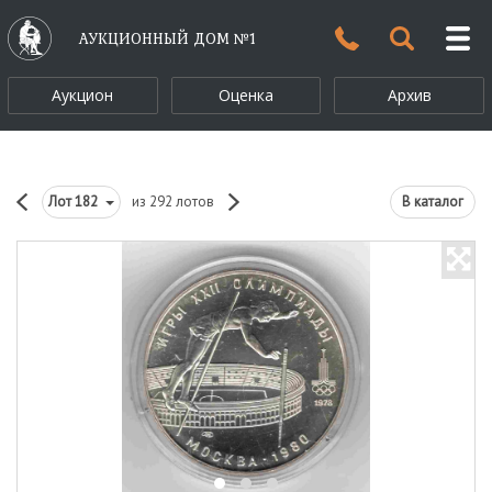
АУКЦИОННЫЙ ДОМ №1
Аукцион
Оценка
Архив
Лот
182
из 292 лотов
В каталог