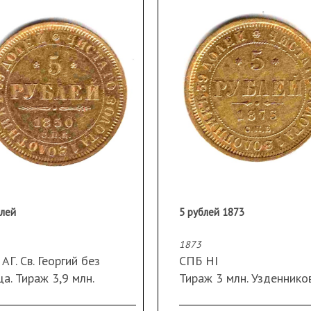
блей
5 рублей 1873
1873
АГ. Св. Георгий без
СПБ НI
а. Тираж 3,9 млн.
Тираж 3 млн. Узденнико
альный блеск поля. Вес
редкость «точка»