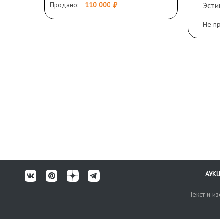
6, 44
Продано:
110 000
Эсти
сос
Не п
АУК
Текст и и