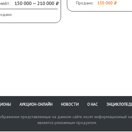
 гр.
мейт:
150 000 — 210 000
Продано:
130 000
тояние AU/aUNC.
Состояние AU
родано
ЦИОНЫ
АУКЦИОН-ОНЛАЙН
НОВОСТИ
О НАС
ЭНЦИКЛОПЕД
зображения представленные на данном сайте носят информационный ха
является рекламным продуктом.