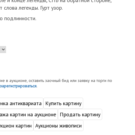
але и конце легенды, СПБ на обратной стороне,
 слова легенды. Гурт узор.
о подлинности.
тие в аукционе, оставить заочный бид или заявку на торги по
зарегистрироваться
.
нка антиквариата
Купить картину
жа картин на аукционе
Продать картину
укцион картин
Аукционы живописи