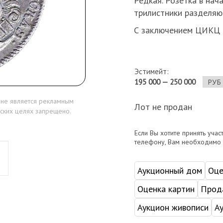
Редкая. Розетка в нач
трилистники разделяют
С заключением ЦИКЦ 
Эстимейт:
195 000 — 250 000
 не является рекламным
Лот не продан
ских целях запрещено.
Если Вы хотите принять учас
телефону, Вам необходимо
Аукционный дом
Оце
Оценка картин
Прода
Аукцион живописи
А