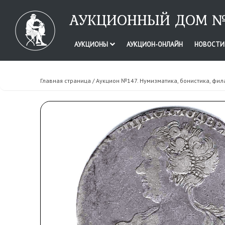
АУКЦИОННЫЙ ДОМ №
АУКЦИОНЫ
АУКЦИОН-ОНЛАЙН
НОВОСТ
Главная страница
/
Аукцион №147. Нумизматика, бонистика, фил