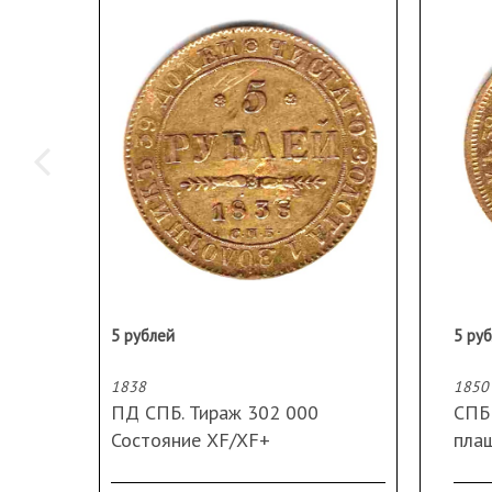
5 рублей
5 ру
1838
1850
ПД СПБ. Тираж 302 000
СПБ 
Состояние XF/XF+
плащ
Вес 6,44 гр.
Зерк