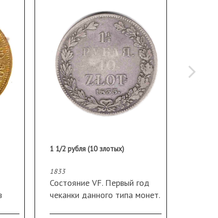
1 1/2 рубля (10 злотых)
Рубль 1
1833
1813
Состояние VF. Первый год
СПБ ПС
в
чеканки данного типа монет.
Ильин 
НГ. Серебро 868 вес 31,1 гр.
руб., Б