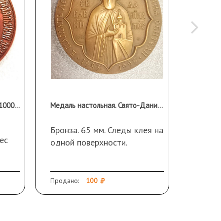
Медаль настольная в честь 1000-летия крещения Владимиро- Суздальской земли
Медаль настольная. Свято-Данилов монастырь в Москве
1969
Бронза. 65 мм. Следы клея на
ес
65 мм.
одной поверхности.
обратн
Продано:
100
Эстиме
Не прод