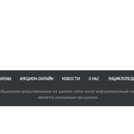
ЦИОНЫ
АУКЦИОН-ОНЛАЙН
НОВОСТИ
О НАС
ЭНЦИКЛОПЕД
зображения представленные на данном сайте носят информационный ха
является рекламным продуктом.
кая поддержка
Оплата и доставка
Политика конфиденциальнос
Любые в
отправи
© 2017-2026. Аукционный Дом №1