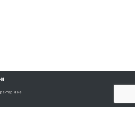
ИЯ
рактер и не
ти
опросы, жалобы или пожелания по работе аукциона вы можете
Поиск по сайту
ть нам через форму обратной связи: