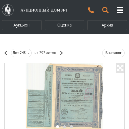
АУКЦИОННЫЙ ДОМ №1
Аукцион
Оценка
Архив
Лот
248
из 292 лотов
В каталог