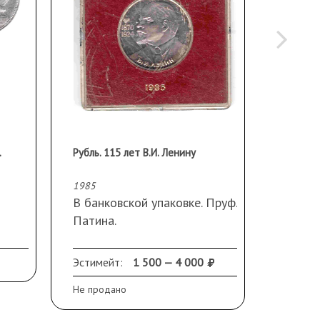
.
Рубль. 115 лет В.И. Ленину
1985
1500
В банковской упаковке. Пруф.
Патина.
Эстимейт:
1 500 — 4 000
Эстиме
Не продано
Не прод