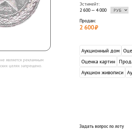
Эстимейт:
2 600 — 4 000
Продан:
2 600
Аукционный дом
Оце
 не является рекламным
Оценка картин
Прода
ских целях запрещено.
Аукцион живописи
А
Задать вопрос по лоту