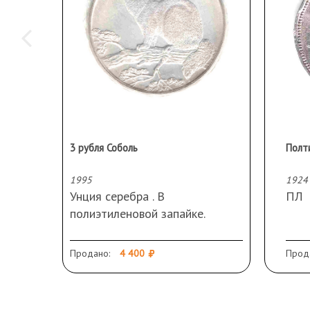
3 рубля Соболь
Полт
1995
1924
Унция серебра . В
ПЛ
полиэтиленовой запайке.
Окислы.
Продано:
4 400
Прод