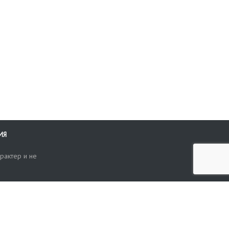
ИЯ
рактер и не
ти
опросы, жалобы или пожелания по работе аукциона вы можете
Поиск по сайту
ть нам через форму обратной связи: