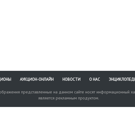
ЦИОНЫ
АУКЦИОН-ОНЛАЙН
НОВОСТИ
О НАС
ЭНЦИКЛОПЕД
зображения представленные на данном сайте носят информационный ха
является рекламным продуктом.
кая поддержка
Оплата и доставка
Политика конфиденциальнос
Любые в
отправи
© 2017-2026. Аукционный Дом №1