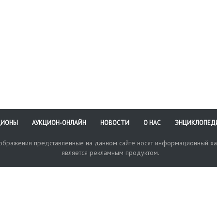
слова легенды. Гурт узор
С заключением ЦИКЦ о
подлинности.
ЦИОНЫ
АУКЦИОН-ОНЛАЙН
НОВОСТИ
О НАС
ЭНЦИКЛОПЕД
зображения представленные на данном сайте носят информационный ха
является рекламным продуктом.
кая поддержка
Оплата и доставка
Политика конфиденциальнос
Любые в
отправи
© 2017-2026. Аукционный Дом №1