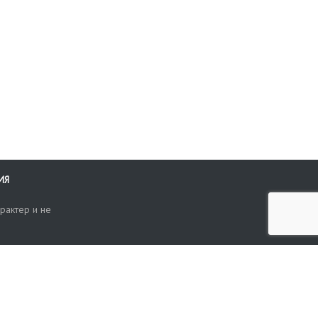
.
ИЯ
рактер и не
ти
опросы, жалобы или пожелания по работе аукциона вы можете
Поиск по сайту
ть нам через форму обратной связи: