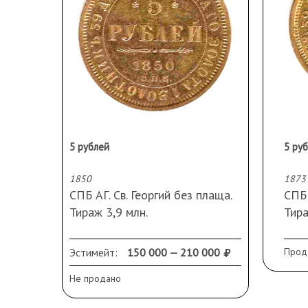
5 рублей
5 ру
1850
1873
СПБ АГ. Св. Георгий без плаща.
СПБ
Тираж 3,9 млн.
Тира
Зеркальный блеск поля. Вес 6,
ред
44 гр.
Эстимейт:
150 000 — 210 000
Прод
состояние AU/aUNC.
Сос
Не продано