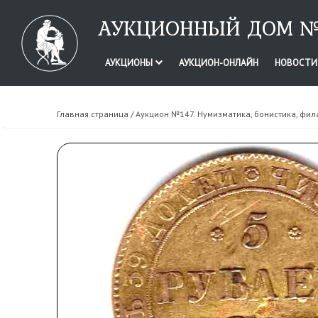
АУКЦИОННЫЙ ДОМ №
АУКЦИОНЫ
АУКЦИОН-ОНЛАЙН
НОВОСТ
Главная страница
/
Аукцион №147. Нумизматика, бонистика, фил