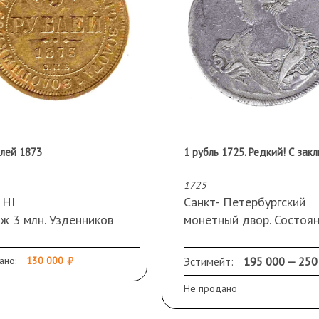
блей 1873
1725
 НI
Cанкт- Петербургский
ж 3 млн. Узденников
монетный двор. Состоя
кость «точка»
VF+.
Редкая. Розетка в начал
ано:
130 000
Эстимейт:
195 000 — 250
тояние AU
конце легенды, СПБ на
Не продано
обратной стороне,
трилистники разделяют