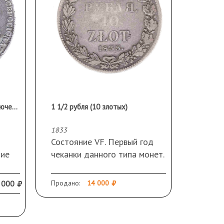
1 рубль 1725. Редкий! С заключением ЦИКЦ.
1 1/2 рубля (10 злотых)
1833
Состояние VF. Первый год
ние
чеканки данного типа монет.
НГ. Серебро 868 вес 31,1 гр.
е и
Тираж 127 000. 2 рубля по
 000
Продано:
14 000
Петрову