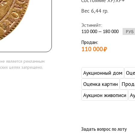
Состояние XF/XF+
Вес 6,44 гр.
Эстимейт:
110 000 — 180 000
Продан:
110 000
 не является рекламным
ских целях запрещено.
Аукционный дом
Оце
Оценка картин
Прода
Аукцион живописи
А
Задать вопрос по лоту