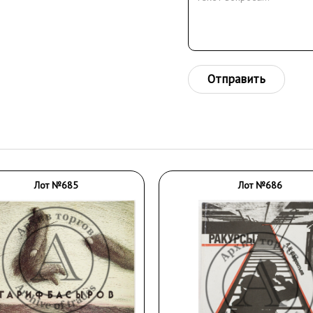
Отправить
Лот №685
Лот №686