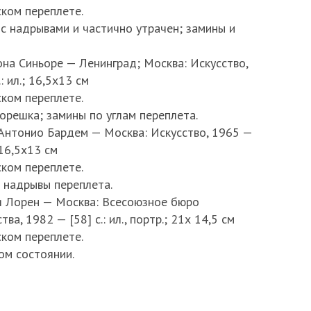
ком переплете.
с надрывами и частично утрачен; замины и
мона Синьоре — Ленинград; Москва: Искусство,
.: ил.; 16,5х13 см
ком переплете.
орешка; замины по углам переплета.
 Антонио Бардем — Москва: Искусство, 1965 —
; 16,5х13 см
ком переплете.
и надрывы переплета.
ия Лорен — Москва: Всесоюзное бюро
ва, 1982 — [58] с.: ил., портр.; 21х 14,5 см
ком переплете.
ом состоянии.