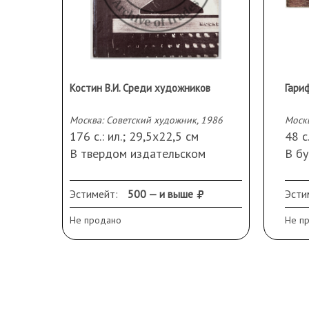
Костин В.И. Среди художников
Москва: Советский художник, 1986
Москв
176 с.: ил.; 29,5х22,5 см
48 с
В твердом издательском
В б
переплете.
пере
Сохранность: потертости по
Сох
Эстимейт:
500 — и выше
Эсти
углам переплета; небольшой
сост
Не продано
Не п
надрыв в нижней части
корешка.