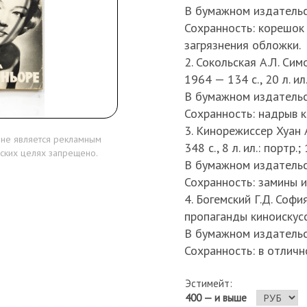
В бумажном издательс
Сохранность: корешок 
загрязнения обложки.
2. Сокольская А.Л. Си
1964 — 134 с., 20 л. ил
В бумажном издательс
Сохранность: надрыв к
3. Кинорежиссер Хуан
 не является рекламным
348 с., 8 л. ил.: портр.
ских целях запрещено.
В бумажном издательс
Сохранность: замины 
4. Богемский Г.Д. Соф
пропаганды киноискусст
В бумажном издательс
Сохранность: в отличн
Эстимейт:
400 — и выше