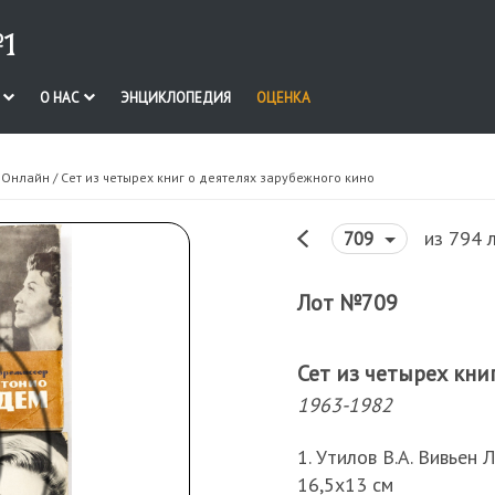
1
И
О НАС
ЭНЦИКЛОПЕДИЯ
ОЦЕНКА
. Онлайн
/ Сет из четырех книг о деятелях зарубежного кино
из 794 
709
Лот №709
Сет из четырех кни
1963-1982
1. Утилов В.А. Вивьен Л
16,5х13 см