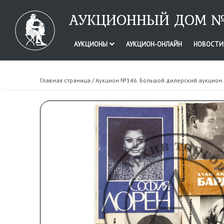
АУКЦИОННЫЙ ДОМ №
АУКЦИОНЫ
АУКЦИОН-ОНЛАЙН
НОВОСТ
Главная страница
/
Аукцион №146. Большой дилерский аукцион