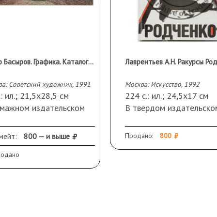
Гариф Басыров. Графика. Каталог выставки
Лаврентьев А.Н. Ракурсы Ро
а: Советский художник, 1991
Москва: Искусство, 1992
.: ил.; 21,5х28,5 см
224 с.: ил.; 24,5х17 см
умажном издательском
В твердом издательско
плете.
переплете.
ранность: в хорошем
Сохранность: в хороше
мейт:
800 — и выше
Продано:
800
оянии.
состоянии.
родано