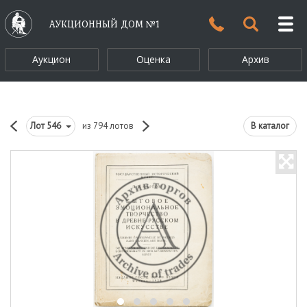
АУКЦИОННЫЙ ДОМ №1
Аукцион
Оценка
Архив
Лот
546
из 794 лотов
В каталог