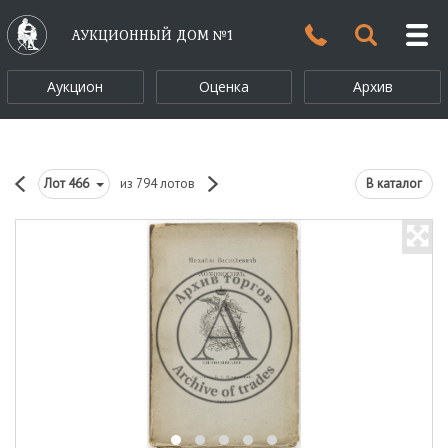
АУКЦИОННЫЙ ДОМ №1
Аукцион
Оценка
Архив
Лот
466
из 794 лотов
В каталог