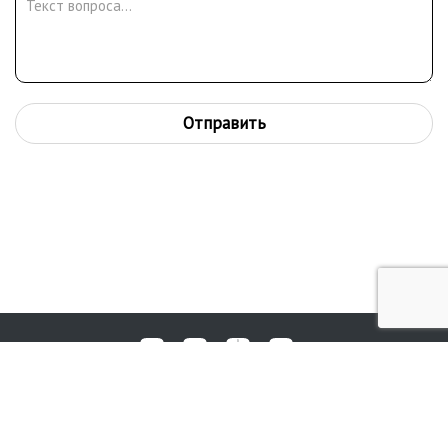
Отправить
Любые вопросы, жалобы или пожелания по работе аукциона вы
© 2017-2026. Аукционный Дом №1
можете отправить нам через форму обратной связи: