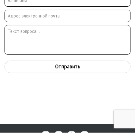
будь человеком!», «Фантазии Баранкина»(1978), «Звонок на
перемену»(1982), Николай Носов «Приключения Толи
Клюквина»(1983), Самуил Маршак «Волга-Вазуза» (1979), Юрий
Яковлев «Последний фейерверк»(1989), Александр Смуров
«Рассказ о плавающем острове»(1963), Кэлин Груя «Дорога
рассказывает сказки»(1966), Эмилио Сальгари «Черный
Корсар» (1976), Константин Воробьев «Убиты под Москвой»,
Агния Барто Собрание сочинений в трех томах.
Отправить