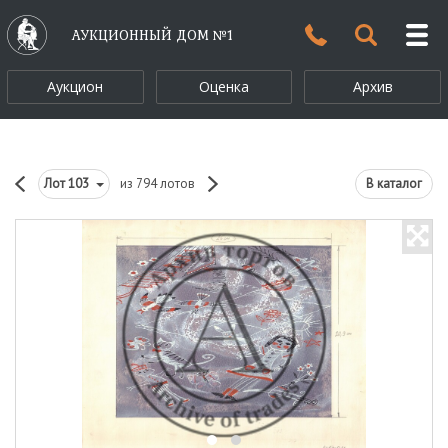
АУКЦИОННЫЙ ДОМ №1
Аукцион
Оценка
Архив
Лот
103
из 794 лотов
В каталог