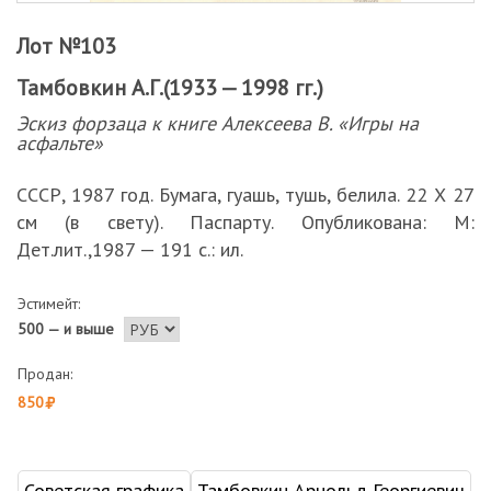
Лот №103
Тамбовкин А.Г.(1933 — 1998 гг.)
Эскиз форзаца к книге Алексеева В. «Игры на
асфальте»
СССР, 1987 год. Бумага, гуашь, тушь, белила. 22 Х 27
см (в свету). Паспарту. Опубликована: М:
Дет.лит.,1987 — 191 с.: ил.
Эстимейт:
500 — и выше
Продан:
850
Советская графика
Тамбовкин Арнольд Георгиевич