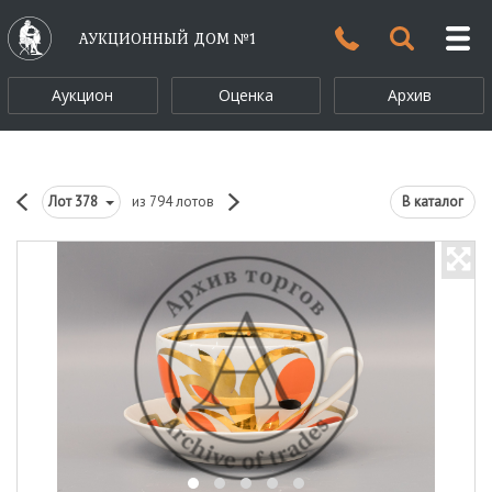
АУКЦИОННЫЙ ДОМ №1
Аукцион
Оценка
Архив
Лот
378
из 794 лотов
В каталог