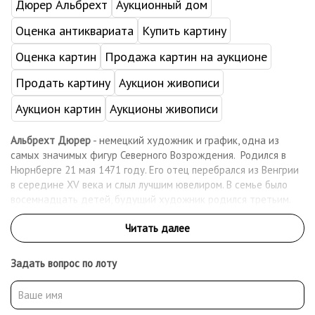
Дюрер Альбрехт
Аукционный дом
Оценка антиквариата
Купить картину
Оценка картин
Продажа картин на аукционе
Продать картину
Аукцион живописи
Аукцион картин
Аукционы живописи
Альбрехт Дюрер
- немецкий художник и график, одна из
самых значимых фигур Северного Возрождения. Родился в
Нюрнберге 21 мая 1471 году. Его отец перебрался из Венгрии
в середине ХV века и слыл лучшим ювелиром. В семье было
восемнадцать детей, будущий художник родился третьим.
Дюрер с самого раннего детства помогал папе в мастерской
по ювелирной работе, и он возлагал на сына большие
надежды. Но сбыться этим мечтам не судилось, потому что
талант у Дюрера младшего проявился рано, и отец смирился,
Задать вопрос по лоту
что ребёнок не станет ювелирным мастером. В то время
мастерская Нюрнбергского художника Михаэля Вольгемута
пользовалась большой популярностью и имела безупречную