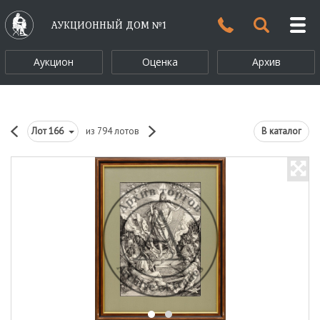
АУКЦИОННЫЙ ДОМ №1
Аукцион
Оценка
Архив
Лот
166
из 794 лотов
В каталог