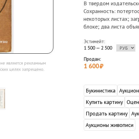
В твердом издательск
Сохранность: потертос
некоторых листах; заг
блоке; два листа объя
Эстимейт:
1 500 — 2 500
Продан:
 не является рекламным
1 600
ских целях запрещено.
Букинистика
Аукцио
Купить картину
Оцен
Продать картину
Ау
Аукционы живописи