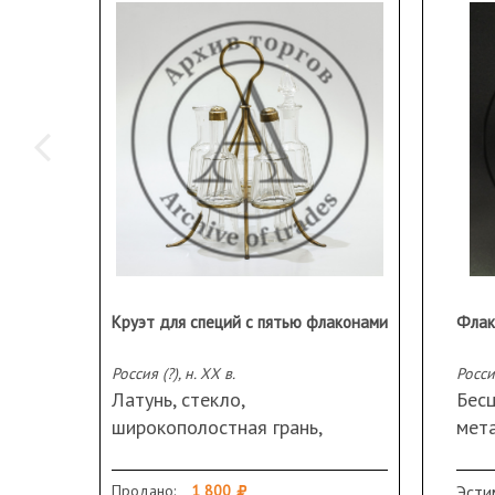
Круэт для специй с пятью флаконами
Флак
Россия (?), н. ХХ в.
Россия
Латунь, стекло,
Бесц
широкополостная грань,
мета
стекло.
Разм
Высота подставки 24,5 см.
макс
Продано:
1 800
Эсти