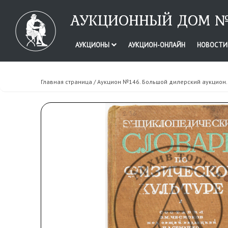
АУКЦИОННЫЙ ДОМ №
АУКЦИОНЫ
АУКЦИОН-ОНЛАЙН
НОВОСТ
Главная страница
/
Аукцион №146. Большой дилерский аукцион