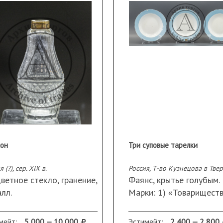
он
Три суповые тарелки
 (?), сер. XIX в.
ветное стекло, гранение,
Фаянс, крытье голубым.
лл.
Марки: 1) «Товарищест
еры: высота 15,5 см,
М.С. Кузнецова» на лент
имальная ширина 6,5 см.
«Т.Ф.» под изображени
мейт:
5 000 — 10 000
Эстимейт:
2 400 — 2 800