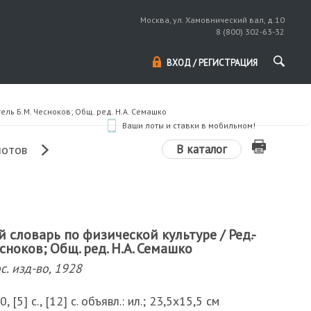
Москва, ул. Хамовнический вал, д.10
8 (800) 302-63-32
ВХОД / РЕГИСТРАЦИЯ
ль Б.М. Чесноков; Общ. ред. Н.А. Семашко
Ваши лоты и ставки в мобильном!
В каталог
лотов
словарь по физической культуре / Ред.-
сноков; Общ. ред. Н.А. Семашко
с. изд-во, 1928
0, [5] с., [12] с. объявл.: ил.; 23,5х15,5 см