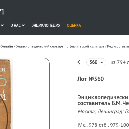
1
И
О НАС
ЭНЦИКЛОПЕДИЯ
ОЦЕНКА
. Онлайн
/ Энциклопедический словарь по физической культуре / Ред.-составите
из 794 
560
Лот №560
Энциклопедический 
составитель Б.М. Че
Москва; Ленинград: Го
IV с., 978 стб., 979-100