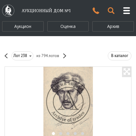
АУКЦИОННЫЙ ДОМ №1
Аукцион
Оценка
Архив
Лот
238
из 794 лотов
В каталог