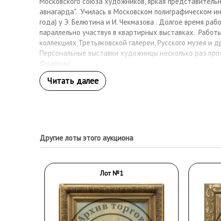
Московского союза художников, яркая представительн
авнагарда". Училась в Московском полиграфическом ин
года) у Э. Белютина и И. Чекмазова . Долгое время ра
параллельно участвуя в квартирных выставках. Работ
коллекциях Третьяковской галереи, Русского музея и д
Персональные выставки художницы несколько раз прох
Франции.
Другие лоты этого аукциона
Лот №1