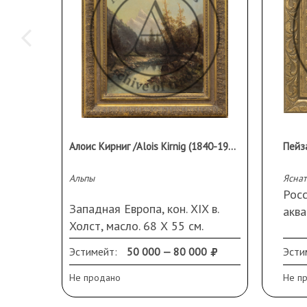
Алоис Кирниг /Alois Kirnig (1840-1911)
Пейз
Альпы
Яснат
Росс
Западная Европа, кон. XIX в.
аква
Холст, масло. 68 Х 55 см.
свет
Подпись справа внизу.
вниз
Эстимейт:
50 000 — 80 000
Эсти
Оформлена в раму. Кракелюр,
повреждения по краям,
Не продано
Не п
пожелтение лака