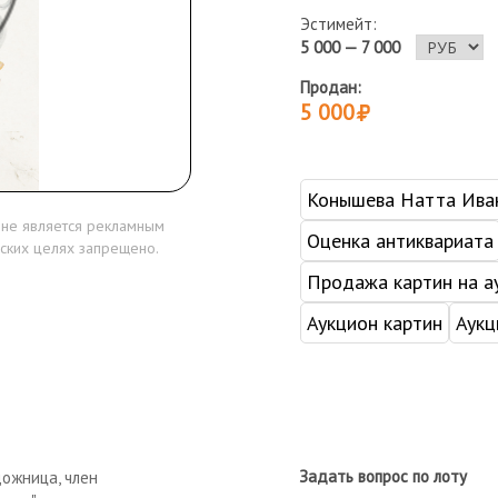
Эстимейт:
5 000 — 7 000
Продан:
5 000
Конышева Натта Ива
 не является рекламным
Оценка антиквариата
ских целях запрещено.
Продажа картин на а
Аукцион картин
Аукц
Задать вопрос по лоту
дожница, член