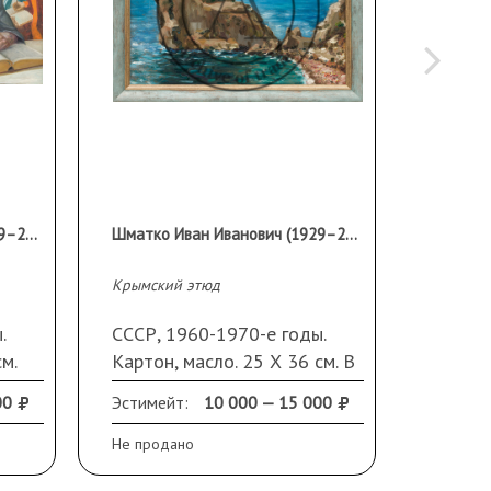
Шматко Иван Иванович (1929–2001)
Шматко Иван Иванович (1929–2001)
Крымский этюд
Кара-Да
.
СССР, 1960-1970-е годы.
СССР, 
м.
Картон, масло. 25 Х 36 см. В
масло.
раме
Неболь
00
Эстимейт:
10 000 — 15 000
Эстиме
Не продано
Не прод