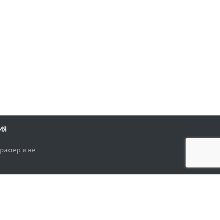
ИЯ
рактер и не
ти
опросы, жалобы или пожелания по работе аукциона вы можете
Поиск по сайту
ть нам через форму обратной связи: