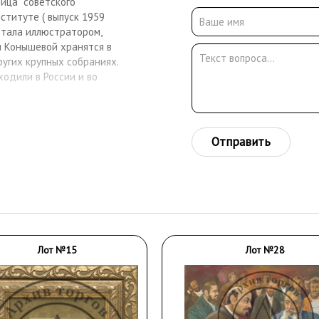
ица "советского
ституте ( выпуск 1959
ботала иллюстратором,
ы Конышевой хранятся в
ругих крупных собраниях.
одили в России и во
Отправить
Лот №15
Лот №28