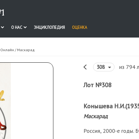
1
И
О НАС
ЭНЦИКЛОПЕДИЯ
ОЦЕНКА
. Онлайн
/ Маскарад
из 794 
308
Лот №308
Конышева Н.И.(193
Маскарад
Россия, 2000-е годы. Б