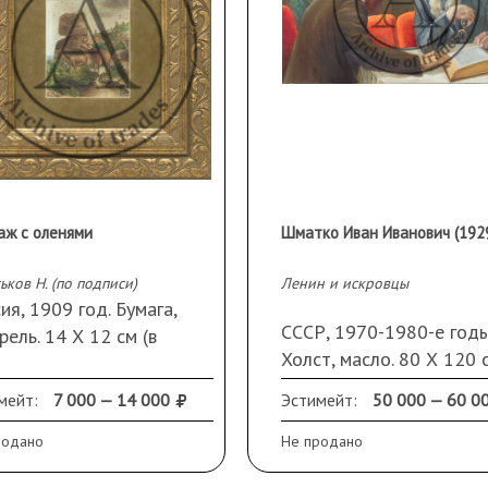
аж с оленями
ьков Н. (по подписи)
Ленин и искровцы
ия, 1909 год. Бумага,
СССР, 1970-1980-е годы
рель. 14 Х 12 см (в
Холст, масло. 80 Х 120 с
у). Подпись и дата слева
Авторские инициалы на
у. Рама, стекло, паспарту
мейт:
7 000 — 14 000
Эстимейт:
50 000 — 60 0
обороте.
родано
Не продано