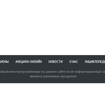
ЦИОНЫ
АУКЦИОН-ОНЛАЙН
НОВОСТИ
О НАС
ЭНЦИКЛОПЕД
зображения представленные на данном сайте носят информационный ха
является рекламным продуктом.
кая поддержка
Оплата и доставка
Политика конфиденциальнос
Любые в
отправи
© 2017-2026. Аукционный Дом №1