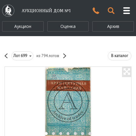
АУКЦИОННЫЙ ДОМ №1
Аукцион
Оценка
Архив
Лот
699
из 794 лотов
В каталог