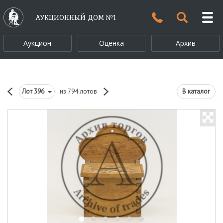
АУКЦИОННЫЙ ДОМ №1
Аукцион
Оценка
Архив
Лот
396
из 794 лотов
В каталог