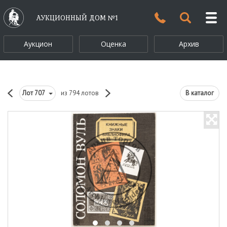
АУКЦИОННЫЙ ДОМ №1
Аукцион
Оценка
Архив
Лот
707
из 794 лотов
В каталог