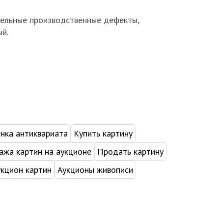
тельные производственные дефекты,
й.
нка антиквариата
Купить картину
жа картин на аукционе
Продать картину
укцион картин
Аукционы живописи