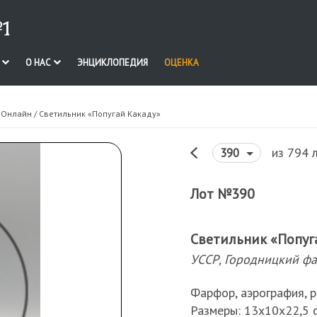
1
И
О НАС
ЭНЦИКЛОПЕДИЯ
ОЦЕНКА
. Онлайн
/ Светильник «Попугай Какаду»
из 794 
390
Лот №390
Светильник «Попуг
УССР, Городницкий фа
Фарфор, аэрография, р
Размеры: 13х10х22,5 с