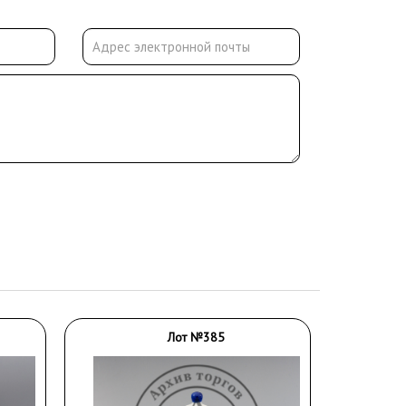
Лот №385