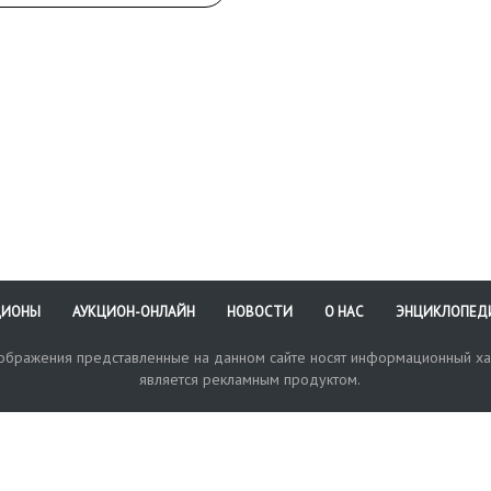
1985 гг.».
Марки: фирменная с ель
литерой «Б»; «3-С»; «Бу
«Ц 27-00»; «62» (зелены
Размеры (ДхШхВ):
24,5х20х32 см.
Сохранность:
производственные деф
в виде неравномерного
крытья, незначительные
потертости.
ЦИОНЫ
АУКЦИОН-ОНЛАЙН
НОВОСТИ
О НАС
ЭНЦИКЛОПЕД
зображения представленные на данном сайте носят информационный ха
является рекламным продуктом.
кая поддержка
Оплата и доставка
Политика конфиденциальнос
Любые в
отправи