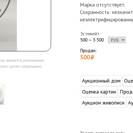
Марка отсутствует.
Сохранность: незначи
неэлектрифицированны
Эстимейт:
500 — 3 500
Продан:
500
 не является рекламным
ских целях запрещено.
Аукционный дом
Оце
Оценка картин
Прода
Аукцион живописи
А