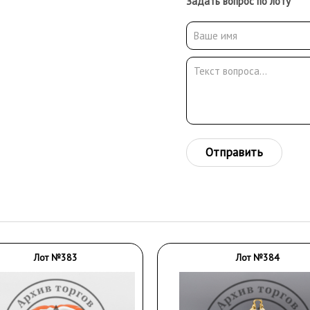
Задать вопрос по лоту
Отправить
Лот №383
Лот №384