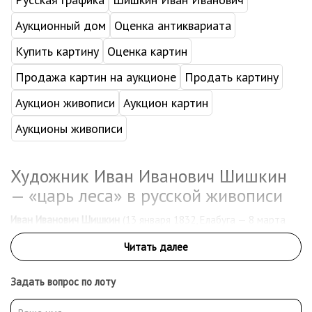
Аукционный дом
Оценка антиквариата
Купить картину
Оценка картин
Продажа картин на аукционе
Продать картину
Аукцион живописи
Аукцион картин
Аукционы живописи
Художник Иван Иванович Шишкин
— «царь леса» в русской живописи
Иван Иванович Шишкин
(13 января 1832, Елабуга — 8 марта
1898, Санкт-Петербург) — русский художник-пейзажист,
академик и профессор Императорской Академии художеств,
один из основоположников национального реалистического
пейзажа. Его имя стало символом силы, глубины и поэтичности
Задать вопрос по лоту
русской природы. Шишкин вошёл в историю как «царь
русского леса» — художник, сумевший передать душу