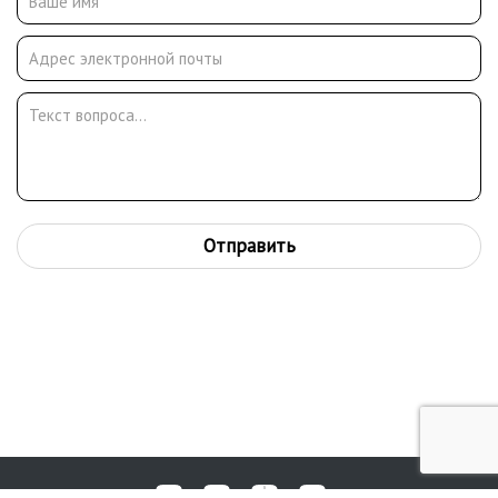
родного ландшафта.
Происхождение и образование
Будущий художник родился в купеческой семье в
провинциальной Елабуге. В 1852 году он поступил в
Московское училище живописи, ваяния и зодчества, а в 1856
продолжил обучение в Императорской Академии художеств в
Санкт-Петербурге. Его наставником стал пейзажист Сократ
Воробьёв. Уже в годы учёбы Шишкин выделялся точностью
натуры и редким упорством. Он получал награды, включая
Отправить
Большую золотую медаль и возможность заграничной
стажировки.
Период творчества и поездки
В 1860-х годах Шишкин путешествовал по Германии и
Швейцарии, изучал европейскую традицию пейзажа, работал
в Дюссельдорфе. Однако его настоящим вдохновением
всегда оставалась русская природа. Вернувшись, он создал
ряд работ, прославляющих родные берёзовые рощи, сосновые
леса, поля и ручьи. В 1865 году за полотно «Вид в