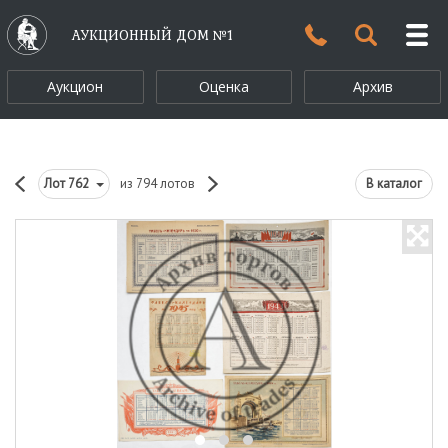
АУКЦИОННЫЙ ДОМ №1
Аукцион
Оценка
Архив
Лот
762
из 794 лотов
В каталог