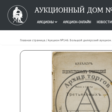
АУКЦИОННЫЙ ДОМ №
АУКЦИОНЫ
АУКЦИОН-ОНЛАЙН
НОВОСТ
Главная страница
/
Аукцион №146. Большой дилерский аукцион