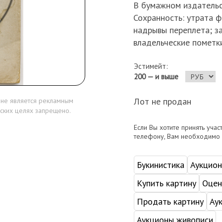
В бумажном издательс
Сохранность: утрата 
надрывы переплета; за
владельческие пометки
Эстимейт:
200 — и выше
Лот не продан
 не является рекламным
ских целях запрещено.
Если Вы хотите принять учас
телефону, Вам необходимо
Букинистика
Аукцио
Купить картину
Оцен
Продать картину
Ау
Аукционы живописи