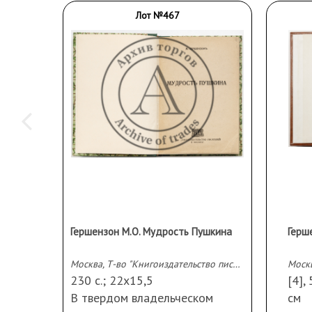
Лот №467
Гершензон М.О. Мудрость Пушкина
Москва, Т-во "Книгоиздательство писателей в Москве", 1919
Моск
230 с.; 22х15,5
[4], 
В твердом владельческом
см