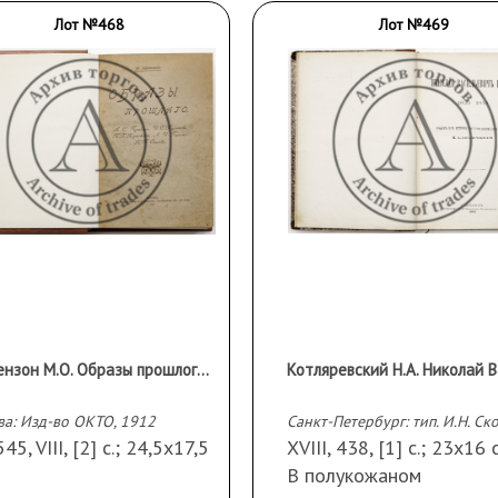
Лот №468
Лот №469
Гершензон М.О. Образы прошлого: А.С. Пушкин, И.С. Тургенев, П.В. Киреевский, А.И. Герцен, Н.П. Огарев
ва: Изд-во ОКТО, 1912
545, VIII, [2] с.; 24,5х17,5
XVIII, 438, [1] с.; 23х16 
В полукожаном