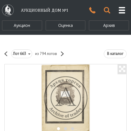
АУКЦИОННЫЙ ДОМ №1
Аукцион
Оценка
Архив
Лот
663
из 794 лотов
В каталог