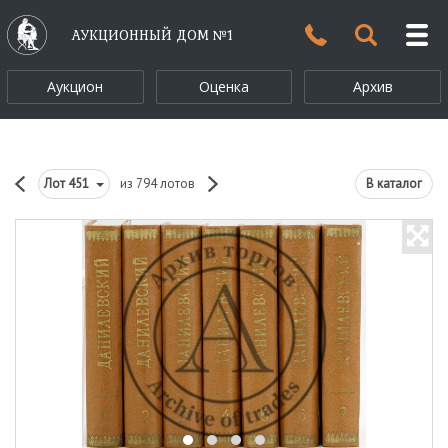
АУКЦИОННЫЙ ДОМ №1
Аукцион
Оценка
Архив
Лот
451
из 794 лотов
В каталог