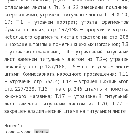
отдельные листы в Тт. 3 и 22 заменены поздними
ксерокопиями; утрачены титульные листы Тт. 4, 8-10,
17; Т.1 – утрачен портрет; утрата фрагментов
бумаги на полях; стр. 197/198 – прорывы и утрата
небольшого фрагмента листа с текстом; на стр. 208
и нахзаце штампы и пометки книжных магазинов; Т.3
– утрачено оглавление; Т.4 – утраченный титульный
лист заменен титульным листом из Т.24; утрачен
нижний угол стр. 187/188; Т.6 – на титульном листе
штамп Комиссариата народного просвещения; Т.11
– утрачены стр. 53/54; Т.14 – утрачен нижний угол
стр. 227/228; Т.15 — на стр. 246 штампы и пометка
книжного магазина; Т.17 – утраченный титульный
лист заменен титульным листом из Т.20; Т.22 –
закрашен владельческий штамп на титульном листе.
Эстимейт:
3 000 — 5 000