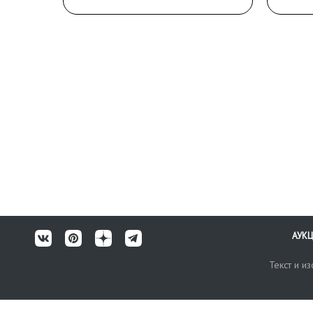
переплета; утрата небольших
обл
фрагментов верхнего
Сохр
бумажного слоя лицевой
зам
обложки.
рес
обл
АУК
Текст и и