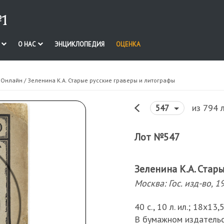
1
И
О НАС
ЭНЦИКЛОПЕДИЯ
ОЦЕНКА
. Онлайн
/ Зеленина К.А. Старые русские граверы и литографы
из 794 
547
Лот №547
Зеленина К.А. Стар
Москва: Гос. изд-во, 1
40 с., 10 л. ил.; 18х13,
В бумажном издательс