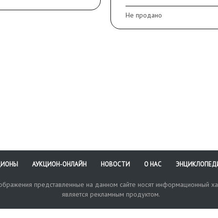
ожки.
приклеена на верхнюю
Не продано
анность: загрязнения,
крышку переплета.
ины, небольшой надрыв и
Сохранность: прокол во
таврация издательской
листах блока по верхне
ожки.
полю.
ЦИОНЫ
АУКЦИОН-ОНЛАЙН
НОВОСТИ
О НАС
ЭНЦИКЛОПЕД
зображения представленные на данном сайте носят информационный ха
является рекламным продуктом.