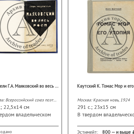
Шенгели Г.А. Маяковский во весь рост
Москва: Всероссийский союз поэтов, 1927
Москва: Красная новь, 1924
.; 22,5х14 см
291 с.; 23х15 см
вердом владельческом
В твердом владельческ
еплете с сохранением
переплете; лицевая
ажной издательской
издательская обложка
родано
Эстимейт:
800 — и выше