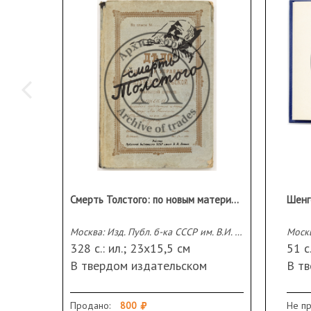
Смерть Толстого: по новым материалам
Москва: Изд. Публ. б-ка СССР им. В.И. Ленина, 1929
328 с.: ил.; 23х15,5 см
51 с
В твердом издательском
В т
переплете.
пер
Сохранность: потертости
бум
Продано:
800
Не п