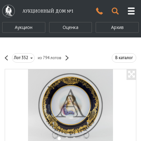
АУКЦИОННЫЙ ДОМ №1
Аукцион
Оценка
Архив
Лот
352
из 794 лотов
В каталог