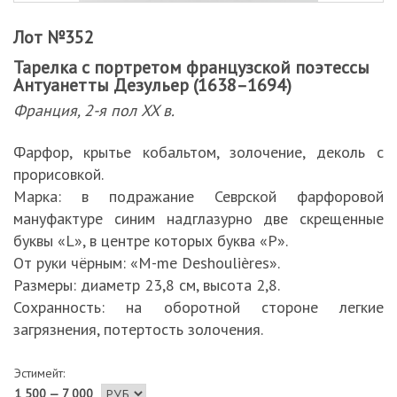
Лот №352
Тарелка с портретом французской поэтессы
Антуанетты Дезульер (1638–1694)
Франция, 2-я пол XX в.
Фарфор, крытье кобальтом, золочение, деколь с
прорисовкой.
Марка: в подражание Севрской фарфоровой
мануфактуре синим надглазурно две скрещенные
буквы «L», в центре которых буква «P».
От руки чёрным: «M-me Deshoulières».
Размеры: диаметр 23,8 см, высота 2,8.
Сохранность: на оборотной стороне легкие
загрязнения, потертость золочения.
Эстимейт:
1 500 — 7 000