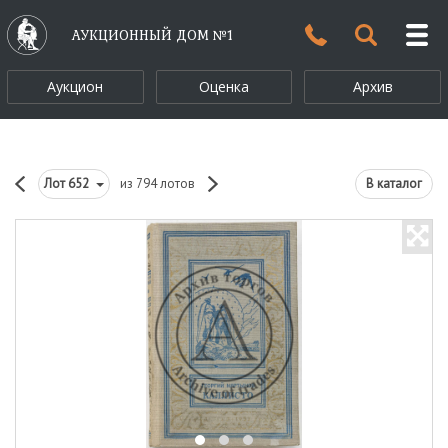
АУКЦИОННЫЙ ДОМ №1
Аукцион
Оценка
Архив
Лот
652
из 794 лотов
В каталог