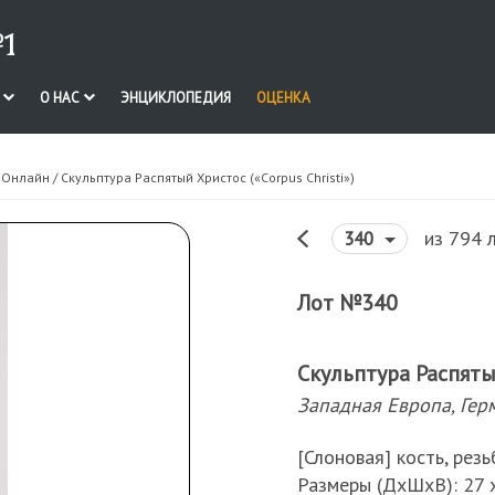
1
И
О НАС
ЭНЦИКЛОПЕДИЯ
ОЦЕНКА
. Онлайн
/ Скульптура Распятый Христос («Corpus Christi»)
из 794 
340
Лот №340
Скульптура Распятый
Западная Европа, Герма
[Слоновая] кость, резь
Размеры (ДхШхВ): 27 х 