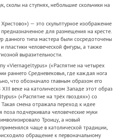
ук, сколы на ступнях, небольшие скольчики на
ло Христово») — это скульптурное изображение
, предназначенное для размещения на кресте.
ур данного типа мастера были сосредоточены
и пластики человеческой фигуры, а также
гиозной выразительности.
пу «Viernageltypus» («Распятие на четырех
ии раннего Средневековья, где каждая нога
ьно, что обозначало главным образом его
 XIII веке на католическом Западе этот образ
ltypus» («Распятие на трёх гвоздях») со
 Такая смена отражала переход к идее
я поза подчеркивала человеческие муки
символизировало Троицу, а новый
 применялся чаще в католической традиции,
оисходило обращение к первоначальному