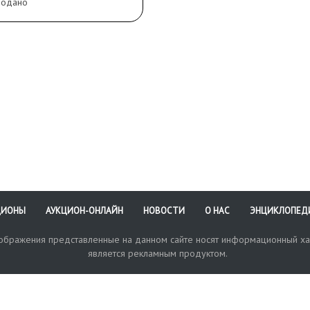
рязнения, повреждения
родано
ЦИОНЫ
АУКЦИОН-ОНЛАЙН
НОВОСТИ
О НАС
ЭНЦИКЛОПЕД
зображения представленные на данном сайте носят информационный ха
является рекламным продуктом.
кая поддержка
Оплата и доставка
Политика конфиденциальнос
Любые в
отправи