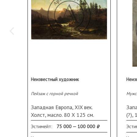
Неизвестный художник
Неиз
Пейзаж с горной речкой
Мужс
Западная Европа, XIX век.
Зап
Холст, масло. 80 Х 125 см.
(?),
Пожелтение лака, старая
67 Х
Эстимейт:
75 000 — 100 000
Эсти
реставрация, осыпи
подп