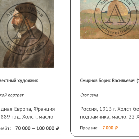
вестный художник
кой портрет
Стог сена
адная Европа, Франция
Россия, 1913 г. Холст бе
 1889 год. Холст, масло.
подрамника, масло. 22 
 51 см. Неразборчивая
см. Кракелюр, небольши
мейт:
70 000 — 100 000
Продано:
7 000
ись и дата справа внизу.
осыпи, загрязнения.