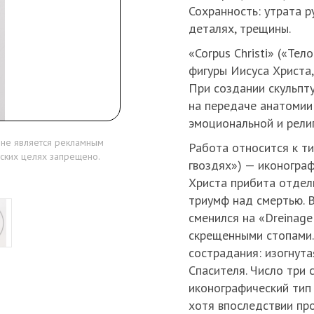
Сохранность: утрата р
деталях, трещины.
«Corpus Christi» («Те
фигуры Иисуса Христа
При создании скульпт
на передаче анатомии 
эмоциональной и рели
 не является рекламным
Работа относится к ти
ских целях запрещено.
гвоздях») — иконограф
Христа прибита отдел
триумф над смертью. В
сменился на «Dreinage
скрещенными стопами.
сострадания: изогнута
Спасителя. Число три 
иконографический тип
хотя впоследствии пр