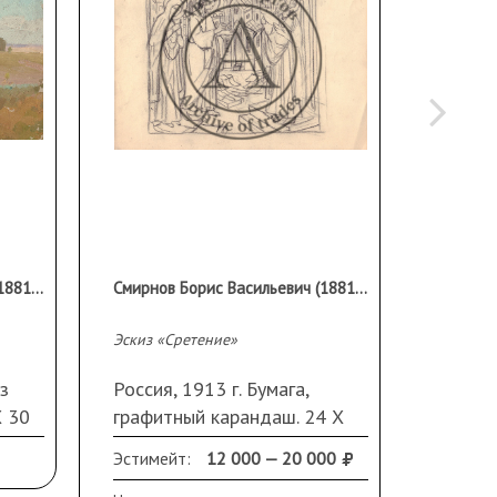
Смирнов Борис Васильевич (1881-1954)
Смирнов Борис Васильевич (1881-1954)
Эскиз «Сретение»
Лист VI 
з
Россия, 1913 г. Бумага,
СССР, 
Х 30
графитный карандаш. 24 Х
гуашь.
е
32 см. Загрязнения.
Эстимейт:
12 000 — 20 000
Эстиме