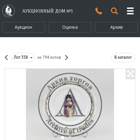
АУКЦИОННЫЙ ДОМ №1
Аукцион
Оценка
Архив
Лот
358
из 794 лотов
В каталог