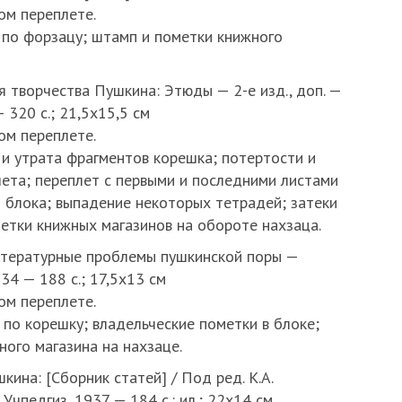
ом переплете.
 по форзацу; штамп и пометки книжного
ия творчества Пушкина: Этюды — 2-е изд., доп. —
 320 с.; 21,5х15,5 см
ом переплете.
 и утрата фрагментов корешка; потертости и
лета; переплет с первыми и последними листами
 блока; выпадение некоторых тетрадей; затеки
етки книжных магазинов на обороте нахзаца.
итературные проблемы пушкинской поры —
934 — 188 с.; 17,5х13 см
ом переплете.
по корешку; владельческие пометки в блоке;
ого магазина на нахзаце.
ушкина: [Сборник статей] / Под ред. К.А.
Учпедгиз, 1937 — 184 с.: ил.; 22х14 см