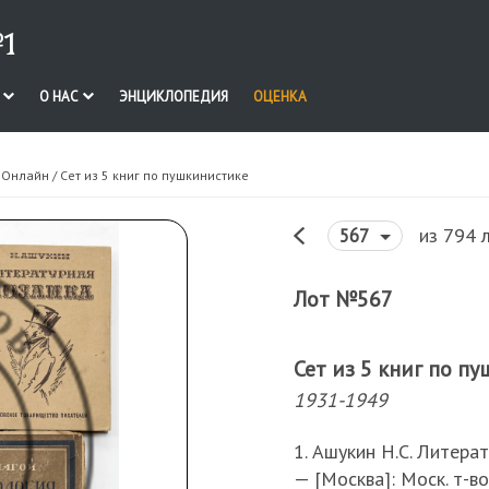
1
И
О НАС
ЭНЦИКЛОПЕДИЯ
ОЦЕНКА
. Онлайн
/ Сет из 5 книг по пушкинистике
из 794 
567
Лот №567
Сет из 5 книг по п
1931-1949
1. Ашукин Н.С. Литера
— [Москва]: Моск. т-во