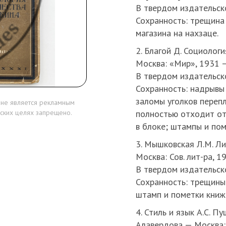
В твердом издательск
Сохранность: трещина
магазина на нахзаце.
2. Благой Д. Социолог
Москва: «Мир», 1931 —
В твердом издательск
Сохранность: надрывы
заломы уголков переп
 не является рекламным
полностью отходит от
ских целях запрещено.
в блоке; штампы и пом
3. Мышковская Л.М. Л
Москва: Сов. лит-ра, 1
В твердом издательск
Сохранность: трещины 
штамп и пометки книжн
4. Стиль и язык А.С. П
Алавердова — Москва: 