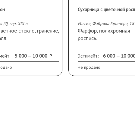
он
Сухарница с цветочной рос
 (?), сер. XIX в.
ветное стекло, гранение,
Фарфор, полихромная
лл.
роспись.
еры: высота 15,5 см,
Марка: «ФАБРИК ГАРД
имальная ширина 6,5 см.
въ Москвъ» под двугла
мейт:
5 000 — 10 000
Эстимейт:
6 000 — 10 00
 подсветке
орлом (красная печать);
родано
Не продано
трафиолетом даёт
«375» (от руки)
ный цвет.
10,5х30,0х22,0 см
анность: без крышки,
Сохранность: скол по кр
льшие скольчики,
язнения.