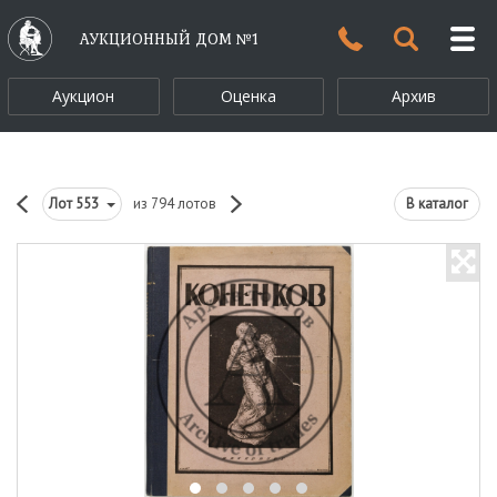
АУКЦИОННЫЙ ДОМ №1
Аукцион
Оценка
Архив
Лот
553
из 794 лотов
В каталог