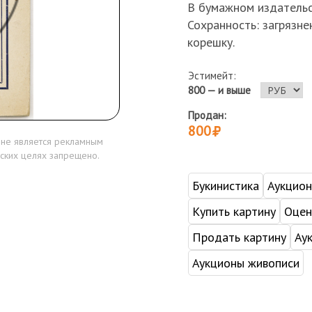
В бумажном издательс
Сохранность: загрязн
корешку.
Эстимейт:
800 — и выше
Продан:
800
 не является рекламным
ских целях запрещено.
Букинистика
Аукцио
Купить картину
Оцен
Продать картину
Ау
Аукционы живописи