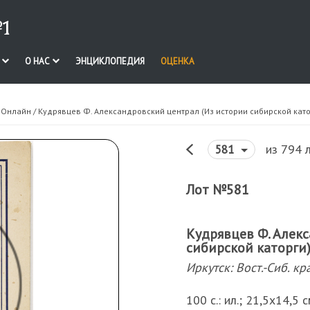
1
И
О НАС
ЭНЦИКЛОПЕДИЯ
ОЦЕНКА
. Онлайн
/ Кудрявцев Ф. Александровский централ (Из истории сибирской като
из 794 
581
Лот №581
Кудрявцев Ф. Алек
сибирской каторги
Иркутск: Вост.-Сиб. кр
100 с.: ил.; 21,5х14,5 