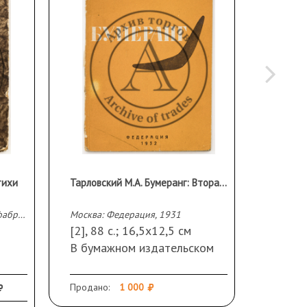
тихи
Тарловский М.А. Бумеранг: Вторая книга стихов
Москва; Ленинград: Земля и фабрика, 1930
Москва: Федерация, 1931
[2], 88 с.; 16,5х12,5 см
87 с.: 
В бумажном издательском
В твер
.
переплете.
перепл
и по
Сохранность: надрывы и
Сохран
Продано:
1 000
Эстиме
 стр.
утрата небольших
некото