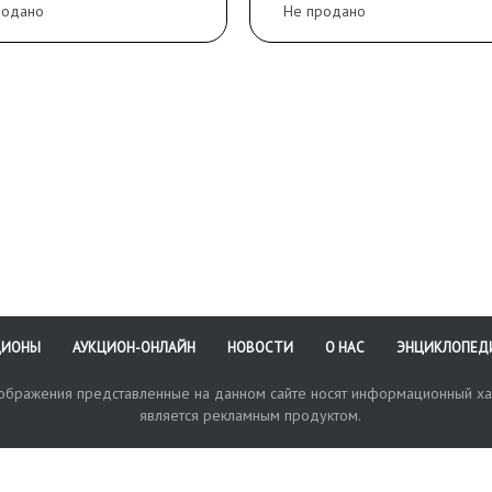
родано
Не продано
вания, сколы, царапины,
1/2
; небольшие трещин
ртости.
блоке.
ЦИОНЫ
АУКЦИОН-ОНЛАЙН
НОВОСТИ
О НАС
ЭНЦИКЛОПЕД
зображения представленные на данном сайте носят информационный ха
является рекламным продуктом.
кая поддержка
Оплата и доставка
Политика конфиденциальнос
Любые в