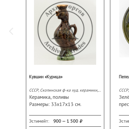
Кувшин «Курица»
СССР, Скопинская ф-ка худ. керамики, 1950-70-е гг.
СССР,
Керамика, поливы
Зелё
Размеры: 33х17х13 см.
прес
Марка: «Х» на исподе дна в
рель
тесте.
Диам
Эстимейт:
900 — 1 500
Эсти
Сохранность: крышка
Сохр