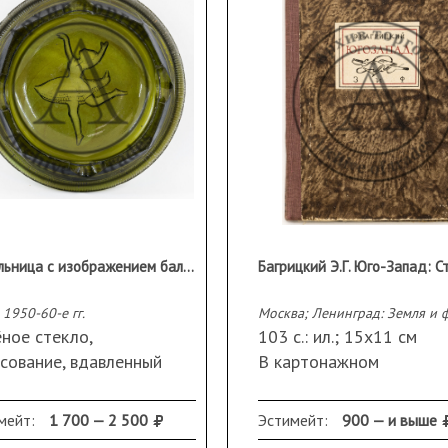
Пепельница с изображением балерины
Багрицкий Э.Г. Юго-Запад: С
 1950-60-е гг.
ное стекло,
103 с.: ил.; 15х11 см
сование, вдавленный
В картонажном
ефный рисунок.
издательском переплете
етр 16 см.
Сохранность: потертост
мейт:
1 700 — 2 500
Эстимейт:
900 — и выше
анность: следы
краям переплета;
утрата