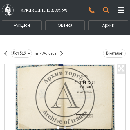
АУКЦИОННЫЙ ДОМ №1
Аукцион
Оценка
Архив
Лот
519
из 794 лотов
В каталог