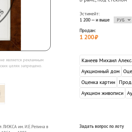
Эстимейт:
1 200 — и выше
Продан:
1 200
Канеев Михаил Алекс
 не является рекламным
ских целях запрещено.
Аукционный дом
Оце
Оценка картин
Прода
Аукцион живописи
А
Задать вопрос по лоту
 ЛИЖСА им. И.Е.Репина в