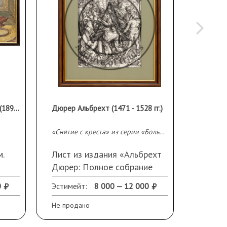
Зозуля Григорий Степанович (1893-1973 гг)
Дюрер Альбрехт (1471 - 1528 гг.)
Дюрер А
«Снятие с креста» из серии «Большие Страсти»
.
Лист из издания «Альбрехт
Лист и
Дюрер: Полное собрание
Дюрер
ме
гравюр на дереве». Германия,
гравюр
0
Эстимейт:
8 000 — 12 000
Эстиме
1938 г. Издатель: Deutsche
1938 г
Buch-Gemeinschaft. 39 Х 28
Buch-G
Не продано
Не прод
см. (в свету). Оформлена в
см. (в