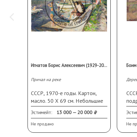
Игнатов Борис Алексеевич (1929-2026)
Причал на реке
Дере
СССР, 1970-е годы. Картон,
СССР
масло. 50 Х 69 см. Небольшие
подр
повреждения по краям.
см
Эстимейт:
13 000 — 20 000
Эсти
Не продано
Не п