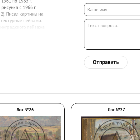
 1961 по 1983 г.
 рисунка с 1966 г.
2). Писал картины на
итектурные пейзажи.
инградского пейзажа.
Отправить
Лот №26
Лот №27