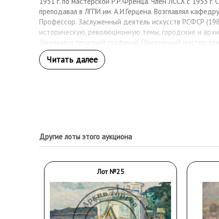
1951 г. по мастерской Р.Р.Френца. Член ЛССХ с 1953 г. С
преподавал в ЛГПИ им. А.И.Герцена. Возглавлял кафедру
Профессор. Заслуженный деятель искусств РСФСР (198
историческую, революционную темы, городские и арх
Занимался печатной графикой. Признанный мастер лен
Другие лоты этого аукциона
Лот №25