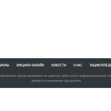
ЦИОНЫ
АУКЦИОН-ОНЛАЙН
НОВОСТИ
О НАС
ЭНЦИКЛОПЕД
зображения представленные на данном сайте носят информационный ха
является рекламным продуктом.
кая поддержка
Оплата и доставка
Политика конфиденциальнос
Любые в
отправи
© 2017-2026. Аукционный Дом №1