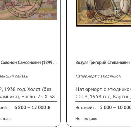
Боим Соломон Самсонович (1899 - 1978 гг.)
венский пейзаж
Натюрморт с этюдником
, 1938 год. Холст (без
Натюрморт с этюдником
амника), масло. 25 Х 38
СССР, 1958 год. Картон,
масло. 48 Х 70 см. В ра
мейт:
6 800 — 12 000
Эстимейт:
5 000 — 10 00
родано
Не продано