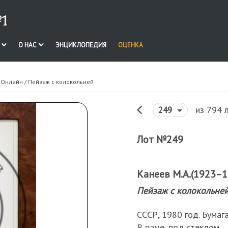
1
И
О НАС
ЭНЦИКЛОПЕДИЯ
ОЦЕНКА
. Онлайн
/ Пейзаж с колокольней
из 794 
249
Лот №249
Канеев М.А.(1923–1
Пейзаж с колокольне
СССР, 1980 год. Бумага
В раме, под стеклом