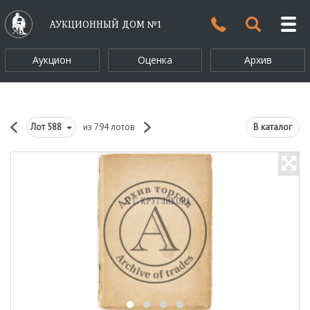
АУКЦИОННЫЙ ДОМ №1
Аукцион
Оценка
Архив
Лот
588
из 794 лотов
В каталог