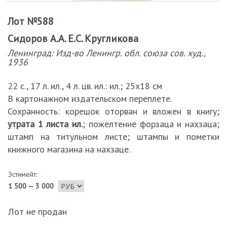
Лот №588
Сидоров А.А. Е.С. Кругликова
Ленинград: Изд-во Ленингр. обл. союза сов. худ.,
1936
22 с., 17 л. ил., 4 л. цв. ил.: ил.; 25х18 см
В картонажном издательском переплете.
Сохранность: корешок оторван и вложен в книгу;
утрата 1 листа ил.
; пожелтение форзаца и нахзаца;
штамп на титульном листе; штампы и пометки
книжного магазина на нахзаце.
Эстимейт:
1 500 — 3 000
Лот не продан