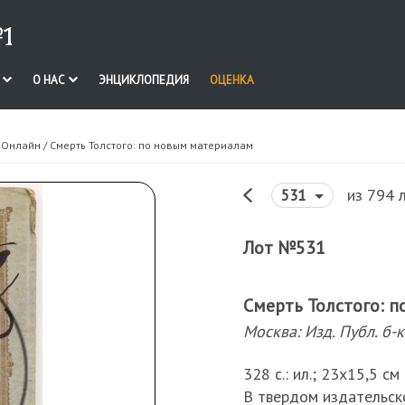
1
И
О НАС
ЭНЦИКЛОПЕДИЯ
ОЦЕНКА
. Онлайн
/ Смерть Толстого: по новым материалам
из 794 
531
Лот №531
Смерть Толстого: 
Москва: Изд. Публ. б-
328 с.: ил.; 23х15,5 см
В твердом издательск