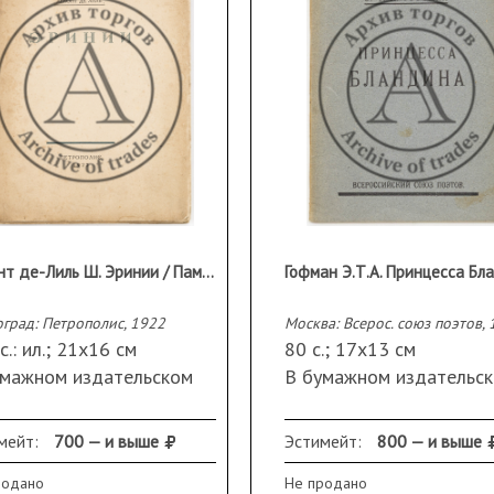
Леконт де-Лиль Ш. Эринии / Памятники мирового репертуара, Вып.2
град: Петрополис, 1922
Москва: Всерос. союз поэтов,
с.: ил.; 21х16 см
80 с.; 17х13 см
умажном издательском
В бумажном издательс
плете и суперобложке.
переплете.
ранность: надрывы по
Сохранность: в хороше
мейт:
700 — и выше
Эстимейт:
800 — и выше
ешку; утрата небольшого
состоянии.
родано
Не продано
гмента лицевой обложки;