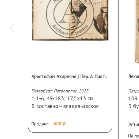
Аристофан. Ахарняне / Пер. А. Пиотровского, Реж. указания С. Радлова
Петербург: Петрополис, 1923
Петро
с. 1-6, 49-183; 17,5х13 см
109 
В составном владельческом
В б
переплете с сохранением
пере
лицевой издательской
Сох
Продано:
600
Эсти
обложки.
кор
Не п
Сохранность:
утрачены стр. 7-
фра