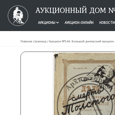
АУКЦИОННЫЙ ДОМ №
АУКЦИОНЫ
АУКЦИОН-ОНЛАЙН
НОВОСТ
Главная страница
/
Аукцион №146. Большой дилерский аукцион