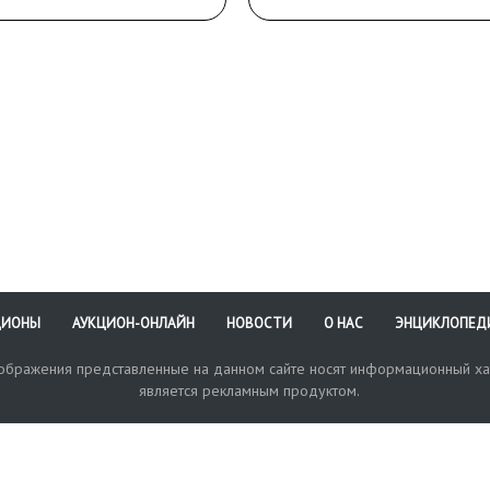
омы в блоке.
ЦИОНЫ
АУКЦИОН-ОНЛАЙН
НОВОСТИ
О НАС
ЭНЦИКЛОПЕД
зображения представленные на данном сайте носят информационный ха
является рекламным продуктом.
кая поддержка
Оплата и доставка
Политика конфиденциальнос
Любые в
отправи