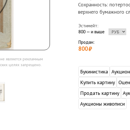
Сохранность: потерто
верхнего бумажного с
Эстимейт:
800 — и выше
Продан:
800
 не является рекламным
ских целях запрещено.
Букинистика
Аукцио
Купить картину
Оцен
Продать картину
Ау
Аукционы живописи