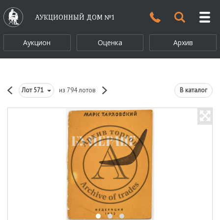
АУКЦИОННЫЙ ДОМ №1
Аукцион
Оценка
Архив
Лот
571
из 794 лотов
В каталог