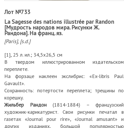
Лот №733
La Sagesse des nations illustrée par Randon
[Мудрость народов мира. Рисунки Ж.
Рандона]. На франц. яз.
[Paris], [s.d.]
[1], 25 л. ил.; 34,5х26,5 см
В твердом иллюстрированном издательском
переплете.
На форзаце наклеен экслибрис: «Ex-libris Paul
Gavault».
Сохранность: потертости переплета; трещины по
корешку.
Жильбер Рандон
(1814-1884) – французский
художник-карикатурист. Свои рисунки печатал в
газетах «Journal pour rire», «Journal amusant» и
других изданиях, большой популярностью