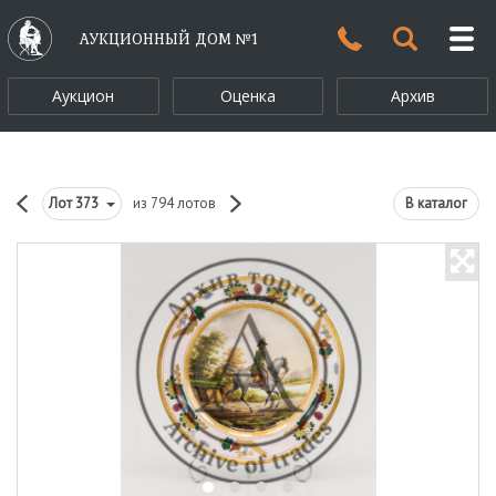
АУКЦИОННЫЙ ДОМ №1
Аукцион
Оценка
Архив
Лот
373
из 794 лотов
В каталог