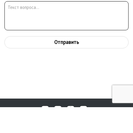
Отправить
Любые вопросы, жалобы или пожелания по работе аукциона вы
© 2017-2026. Аукционный Дом №1
можете отправить нам через форму обратной связи: