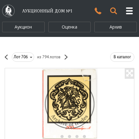
АУКЦИОННЫЙ ДОМ №1
Аукцион
Оценка
Архив
Лот
706
из 794 лотов
В каталог