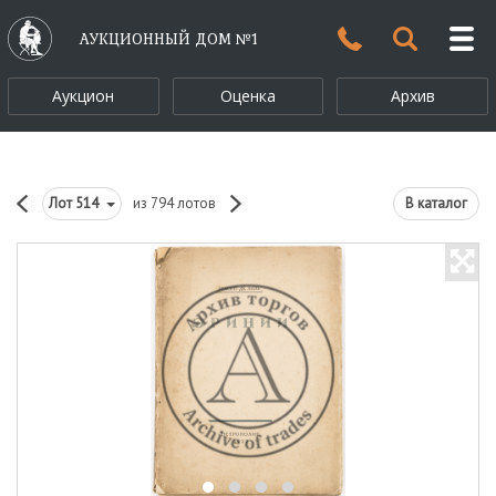
АУКЦИОННЫЙ ДОМ №1
Аукцион
Оценка
Архив
Лот
514
из 794 лотов
В каталог