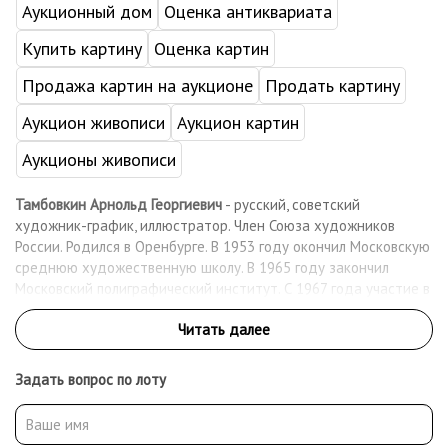
Аукционный дом
Оценка антиквариата
Купить картину
Оценка картин
Продажа картин на аукционе
Продать картину
Аукцион живописи
Аукцион картин
Аукционы живописи
Тамбовкин Арнольд Георгиевич
- русский, советский
художник-график, иллюстратор. Член Союза художников
России. Родился в Оренбурге. В 1953 году окончил Московскую
среднюю художественную школу. В 1965 году закончил
Московский полиграфический институт. С 1967 года участие в
книжных выставках. Более 30 лет иллюстрировал книги
издательств «Детская литература» и «Молодая гвардия».
Проиллюстрировал более 200 книг для детей и юношества, в
числе которых: Евгений Коковин «Динь-Даг»(1963), Валерий
Задать вопрос по лоту
Алексеев «Игры на асфальте»(1987), Ариадна Громова «Мы
одной крови-ты и я!»(1967), Валерий Медведев «Баранкин,
будь человеком!», «Фантазии Баранкина»(1978), «Звонок на