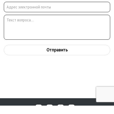
перемену»(1982), Николай Носов «Приключения Толи
Клюквина»(1983), Самуил Маршак «Волга-Вазуза» (1979), Юрий
Яковлев «Последний фейерверк»(1989), Александр Смуров
«Рассказ о плавающем острове»(1963), Кэлин Груя «Дорога
рассказывает сказки»(1966), Эмилио Сальгари «Черный
Корсар» (1976), Константин Воробьев «Убиты под Москвой»,
Агния Барто Собрание сочинений в трех томах.
Отправить