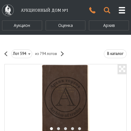
АУКЦИОННЫЙ ДОМ №1
Аукцион
Оценка
Архив
Лот
594
из 794 лотов
В каталог