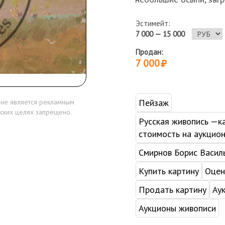
Эстимейт:
7 000 — 15 000
Продан:
7 000
Пейзаж
 не является рекламным
ских целях запрещено.
Русская живопись —ка
стоимость на аукцио
Смирнов Борис Васил
Купить картину
Оцен
Продать картину
Ау
Аукционы живописи