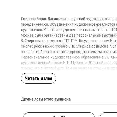
Смирнов Борис Васильевич
- русский художник, живоп
передвижников, Объединения художников-реалистов (
художников. Участник художественных выставок с 1918
Москве были организованы две персональные выставки 
В. Смирнова находятсяв ГТГ, ГРМ, Государственном Ис
многих российских музеях. Б. В. Смирнов родился в г. 
генерал-майора в отставке, преподавателя математики
Первоначальное художественное образование Б.В. Смир
художественной школе Н. И. Мурашко. Дальнейшее обуч
проходило в Петербурге. Там он учился в студии акад
Кавказского, затем — в Петербургской Академии Худо
пейзажной живописи у профессора А. А. Киселева. Выс
«Весенних выставках» в Академии и участвует на выс
петербургских художников». По окончании обучения в
получив право работать преподавателем рисования, Б.
Другие лоты этого аукциона
оставить Петербург и переехать на юг из-за туберкуле
педагогическая деятельность. Сначала он преподавал р
Екатеринославе; позже он участвовал в создании Учи