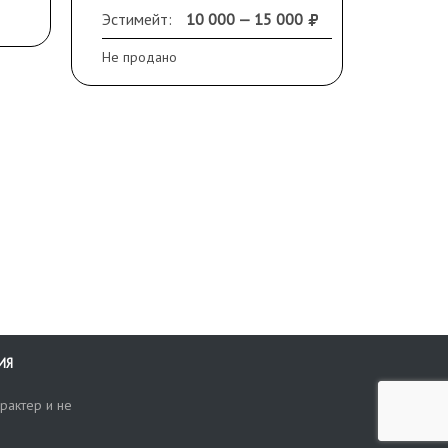
повреждения по краям.
32 см.
Эстимейт:
10 000 — 15 000
Эстиме
Не продано
Не прод
ИЯ
рактер и не