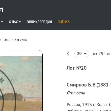
1
И
О НАС
ЭНЦИКЛОПЕДИЯ
ОЦЕНКА
. Онлайн
/ Стог сена
из 794 л
20
Лот №20
Смирнов Б. В.(1881-
Стог сена
Россия, 1913 г. Холст 
небольшие осыпи, загр