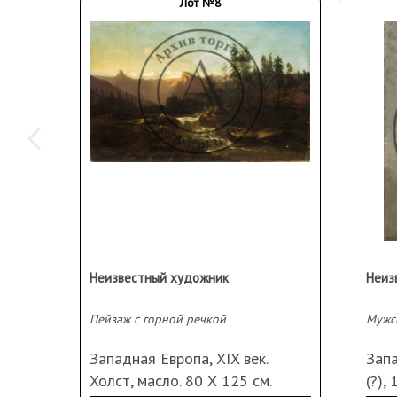
(впоследствии — Педагогического) в Екатеринославе. 
Лот №8
Б. В. Смирнов начал экспонировать свои произведения 
выполнял много иллюстраций для детских книг и журна
были представлены на выставке Товарищества передв
передвижной выставке живописи и графики, состоявшей
выставках, посвященных двадцатилетию ВЛКСМ и дв
Армии, первой выставке акварельной живописи московск
выставке «Пейзажи нашей Родины» (1942 г.), выставке
педагогов Москвы (1970 г.). Б. В. Смирнов принимал уча
Объединения художников-реалистов. Его работы были
выставке учебных картин по географии (1960 г.) и на 
произведений из коллекции Р. М. Вугиной (1974, 1975, 197
Достойными продолжателями творческих традиций се
художника профессор живописи Г. Б. Смирнов и внук А.
ярчайших художников поколения нонконформистов-ше
Неизвестный художник
Неиз
и публицист. В разное время в Москве были организов
выставки Б. В. Смирнова. После смерти художника в 19
музее г. Днепропетровска и в 1957 г. в Москве состоя
Пейзаж с горной речкой
Мужс
его произведений. В 1903 г. участвует как художник в
Географического общества в Среднюю Азию. Путевой 
Западная Европа, XIX век.
Зап
опубликован отдельной книгой «В степях Туркестана» (1
Холст, масло. 80 Х 125 см.
(?),
японской войны 1904—1905 гг. Б. В. Смирнов отправил