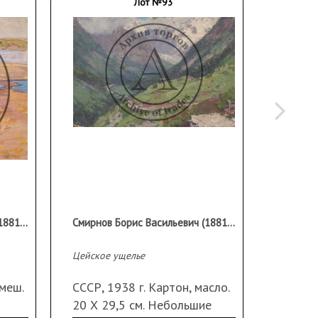
Лот №93
Смирнов Борис Васильевич (1881-1954)
Смирнов Борис Васильевич (1881-1954)
Цейское ущелье
Эскиз «
смеш.
СССР, 1938 г. Картон, масло.
Россия,
20 Х 29,5 см. Небольшие
графит