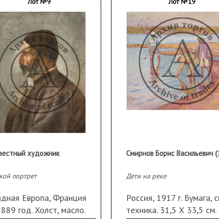
Ещё в годы студенчества
Лот №9
Лот №19
на различных выставках,
лов. Его произведения
ижников, Первой
ся в Москве в 1929 году,
адцатилетию Красной
их художников (1937 г.),
 работ художников-
стие во всех выставках
 представлены также на
нескольких выставках
6 и 1977 гг.).
мьи стали сын
 Г. Смирнов — один из
стидесятников, писатель
вестный художник
аны две персональные
56 г. в Художественном
лась посмертная выставка
кой портрет
Дети на реке
 экспедиции
дневник художника был
адная Европа, Франция
Россия, 1917 г. Бумага, 
914 г.). Во время Русско-
 1889 год. Холст, масло.
техника. 31,5 Х 33,5 см.
ся на фронт добровольцем