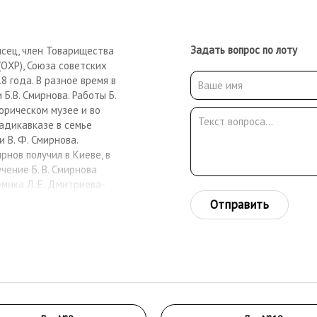
Задать вопрос по лоту
исец, член Товарищества
ОХР), Союза советских
 года. В разное время в
Б.В. Смирнова. Работы Б.
торическом музее и во
Владикавказе в семье
 В. Ф. Смирнова.
нов получил в Киеве, в
ение Б. В. Смирнова
емика Л. Е. Дмитриева-
жеств по классу
Отправить
тавляет свои картины на
тавке «Общества
 Академии Художеств,
 В. Смирнов вынужден был
за. Здесь началась его
исование в гимназии в г.
тельского института