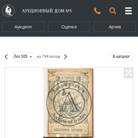
АУКЦИОННЫЙ ДОМ №1
Аукцион
Оценка
Архив
Лот
505
из 794 лотов
В каталог