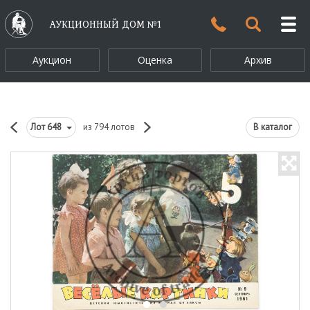
АУКЦИОННЫЙ ДОМ №1
Аукцион
Оценка
Архив
Лот
648
из 794 лотов
В каталог